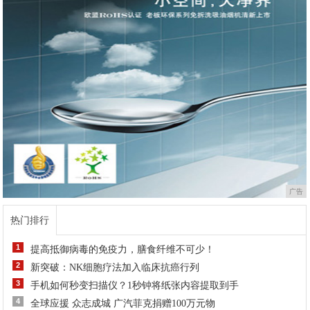
广告
热门排行
1
提高抵御病毒的免疫力，膳食纤维不可少！
2
新突破：NK细胞疗法加入临床抗癌行列
3
手机如何秒变扫描仪？1秒钟将纸张内容提取到手
4
全球应援 众志成城 广汽菲克捐赠100万元物