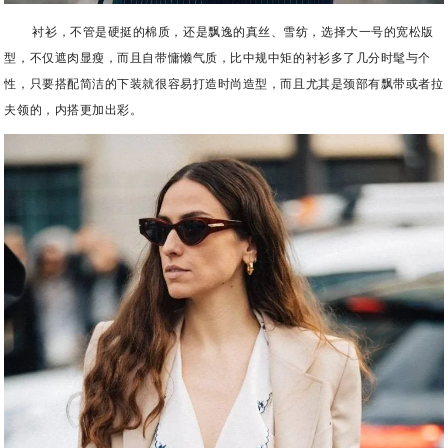
衬衫，不管是硬挺的棉质，还是飘逸的真丝、雪纺，选择大一号的宽松版
型，不仅遮肉显瘦，而且自带慵懒气质，比中规中矩的衬衫多了几分时髦与个
性，只要搭配简洁的下装就很容易打造时尚造型，而且尤其是颈部有飘带或者拉
夫领的，内搭更加出彩。