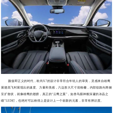
颜值即正义的时代，欧尚X7的设计非常符合年轻人的审美，灵感来自雄鹰
展翅高飞时展现出的速度、力量和美感，六边形大尺寸前格栅，内部纹路向两侧
呈扩散状，就像雄鹰的翅膀，真正的“云鹰之翼”，如兽鸟眼神般深邃的冰晶之
瞳”LED灯，也绝对可以称得上是设计上一个崭新的元素，非常有辨识度。