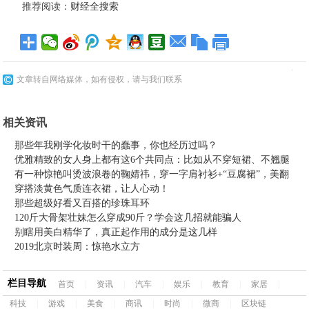
推荐阅读：
财经全搜索
文章转自网络媒体，如有侵权，请与我们联系
相关资讯
那些年我刚学化妆时干的蠢事，你也经历过吗？
优雅精致的女人身上都有这6个共同点：比如从不穿短裙、不翘腿
有一种惊艳叫烫波浪卷的鞠婧祎，穿一字肩衬衫+“豆腐裙”，美翻
穿搭淡黄色气质连衣裙，让人心动！
那些超级好看又百搭的珍珠耳环
120斤大骨架壮妹怎么穿成90斤？学会这几招就能骗人
别瞎用美白精华了，真正起作用的成分是这几样
2019北京时装周：惊艳水立方
栏目导航
首页
|
资讯
|
汽车
|
娱乐
|
教育
|
家居
|
科技
|
游戏
|
美食
|
商讯
|
时尚
|
微商
|
区块链