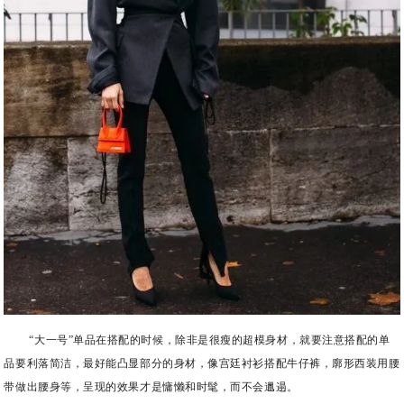
“大一号”单品在搭配的时候，除非是很瘦的超模身材，就要注意搭配的单
品要利落简洁，最好能凸显部分的身材，像宫廷衬衫搭配牛仔裤，廓形西装用腰
带做出腰身等，呈现的效果才是慵懒和时髦，而不会邋遢。