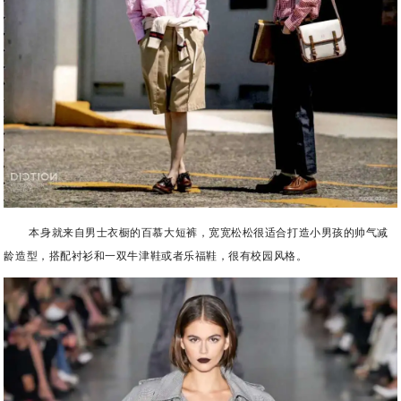
本身就来自男士衣橱的百慕大短裤，宽宽松松很适合打造小男孩的帅气减
龄造型，搭配衬衫和一双牛津鞋或者乐福鞋，很有校园风格。