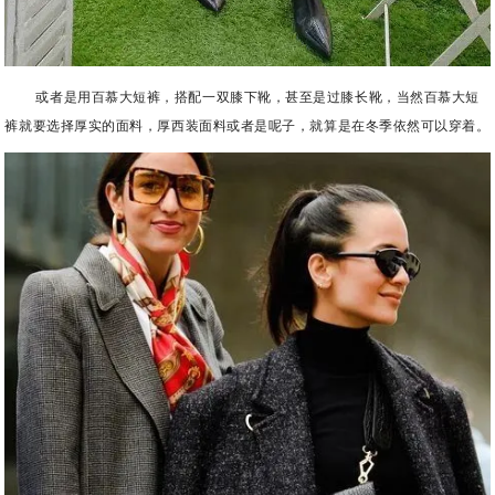
或者是用百慕大短裤，搭配一双膝下靴，甚至是过膝长靴，当然百慕大短
裤就要选择厚实的面料，厚西装面料或者是呢子，就算是在冬季依然可以穿着。