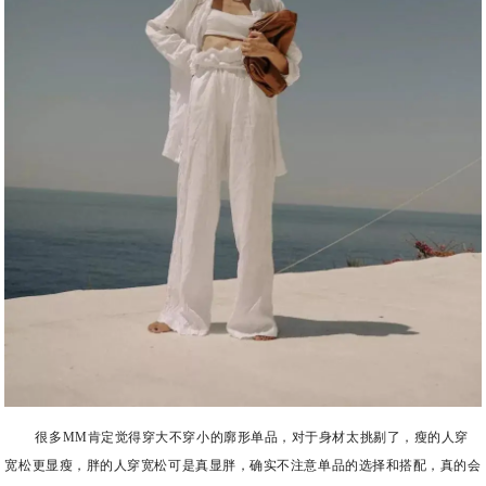
很多MM肯定觉得穿大不穿小的廓形单品，对于身材太挑剔了，瘦的人穿
宽松更显瘦，胖的人穿宽松可是真显胖，确实不注意单品的选择和搭配，真的会