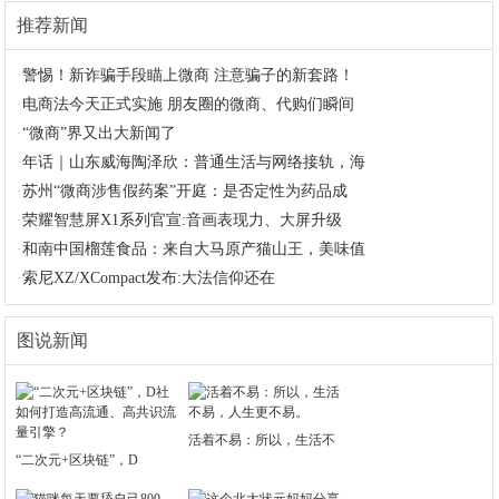
推荐新闻
·
警惕！新诈骗手段瞄上微商 注意骗子的新套路！
·
电商法今天正式实施 朋友圈的微商、代购们瞬间
·
“微商”界又出大新闻了
·
年话｜山东威海陶泽欣：普通生活与网络接轨，海
·
苏州“微商涉售假药案”开庭：是否定性为药品成
·
荣耀智慧屏X1系列官宣:音画表现力、大屏升级
·
和南中国榴莲食品：来自大马原产猫山王，美味值
·
索尼XZ/XCompact发布:大法信仰还在
图说新闻
活着不易：所以，生活不
“二次元+区块链”，D