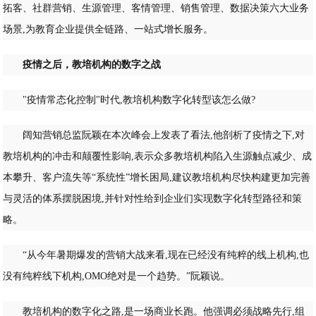
拓客、社群营销、生源管理、客情管理、销售管理、数据决策六大业务
场景,为教育企业提供全链路、一站式增长服务。
疫情之后，教培机构
的数字之战
"疫情常态化控制"时代,教培机构数字化转型该怎么做?
阔知营销总监阮颖在本次峰会上发表了看法,他剖析了疫情之下,对
教培机构的冲击和颠覆性影响,表示众多教培机构陷入生源触点减少、成
本攀升、客户流失等“系统性”增长困局,建议教培机构尽快构建更加完善
与灵活的体系摆脱困境,并针对性给到企业们实现数字化转型路径和策
略。
“从今年暑期爆发的营销大战来看,现在已经没有纯粹的线上机构,也
没有纯粹线下机构,OMO绝对是一个趋势。”阮颖说。
教培机构的数字化之路,是一场商业长跑。他强调必须战略先行,组