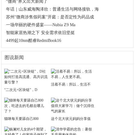
·
“微商”界又出大新闻了
·
年话｜山东威海陶泽欣：普通生活与网络接轨，海
·
苏州“微商涉售假药案”开庭：是否定性为药品成
·
一场华丽的硬件盛宴——Nubia Z9 Ma
·
智能家居热潮之下 安全需求依旧坚挺
·
4499起10nm酷睿RedmiBook16
图说新闻
活着不易：所以，生活不
“二次元+区块链”，D
猫咪每天要舔自己800
这个北大状元妈妈分享值