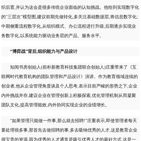
织后置,并认为这会是很多传统企业面临的认知挑战。他给到实现数字化
的“三层次”模型图,建议前期先做转化,多关注基础数据层,将信息数字化;
中期侧重流程数字化,从组织模式、办公流程进行升级;后期逐步实现业
务数字化,以系统能力驱动业务层的产品、服务水平。
“博弈战”背后,组织能力与产品设计
知阅书房创始人(前朴新教育科技集团联合创始人)庄重带来了《互
联网时代教育机构的团队管理和产品设计》演讲。作为教育领域连续的
创业者,他从企业管理角度谈及个人思考,表示目前严峻的形势之下,企业
内外挑战并存,建议企业在管理创新上积极探索,优化管理机制从而凝聚
团队文化,提高管理能效,内外协同实现企业的业绩增长。
“如果管理只能做一件事,那么就去招聘!”庄重表示,即使管理者每天
要处理很多事,那首先去做招聘的事,多去吸纳优秀的人才,这是教育企业
很宝贵的资源,因为优秀的人才通常是吸引优秀人才的最好方式,这是一