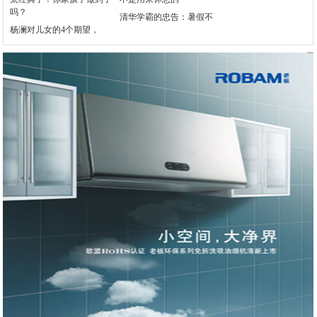
清华学霸的忠告：暑假不
杨澜对儿女的4个期望，