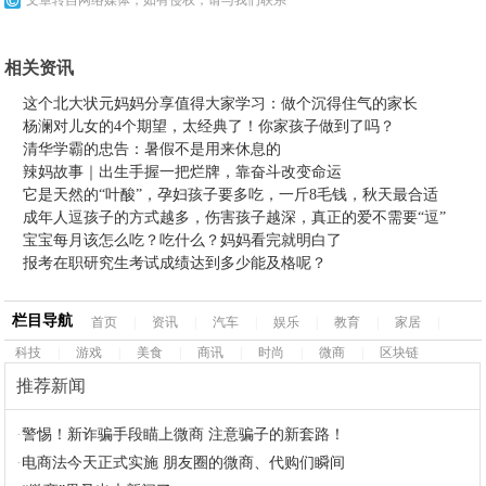
文章转自网络媒体，如有侵权，请与我们联系
相关资讯
这个北大状元妈妈分享值得大家学习：做个沉得住气的家长
杨澜对儿女的4个期望，太经典了！你家孩子做到了吗？
清华学霸的忠告：暑假不是用来休息的
辣妈故事｜出生手握一把烂牌，靠奋斗改变命运
它是天然的“叶酸”，孕妇孩子要多吃，一斤8毛钱，秋天最合适
成年人逗孩子的方式越多，伤害孩子越深，真正的爱不需要“逗”
宝宝每月该怎么吃？吃什么？妈妈看完就明白了
报考在职研究生考试成绩达到多少能及格呢？
栏目导航
首页
|
资讯
|
汽车
|
娱乐
|
教育
|
家居
|
科技
|
游戏
|
美食
|
商讯
|
时尚
|
微商
|
区块链
推荐新闻
·
警惕！新诈骗手段瞄上微商 注意骗子的新套路！
·
电商法今天正式实施 朋友圈的微商、代购们瞬间