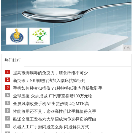
广告
热门排行
1
提高抵御病毒的免疫力，膳食纤维不可少！
2
新突破：NK细胞疗法加入临床抗癌行列
3
手机如何秒变扫描仪？1秒钟将纸张内容提取到手
4
全球应援 众志成城 广汽菲克捐赠100万元物
5
全屏风潮改变手机AP出货步调 4Q MTK高
6
性能够用还不贵，这些高性价比手机值得入手
7
酷派全魔王发布六大杀招成为你选择它的理由
8
机器人工厂手游闪退怎么办 闪退解决方式