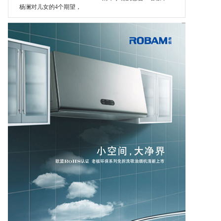
杨澜对儿女的4个期望，