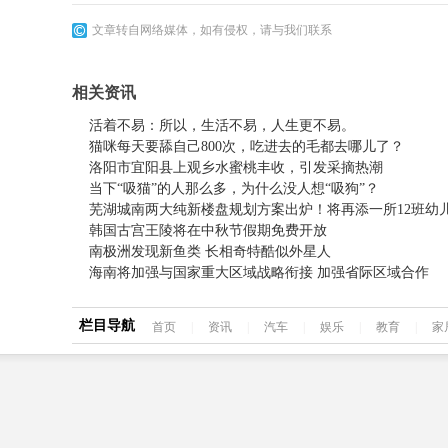
文章转自网络媒体，如有侵权，请与我们联系
相关资讯
活着不易：所以，生活不易，人生更不易。
猫咪每天要舔自己800次，吃进去的毛都去哪儿了？
洛阳市宜阳县上观乡水蜜桃丰收，引发采摘热潮
当下“吸猫”的人那么多，为什么没人想“吸狗”？
芜湖城南两大纯新楼盘规划方案出炉！将再添一所12班幼
韩国古宫王陵将在中秋节假期免费开放
南极洲发现新鱼类 长相奇特酷似外星人
海南将加强与国家重大区域战略衔接 加强省际区域合作
栏目导航
首页
|
资讯
|
汽车
|
娱乐
|
教育
|
家