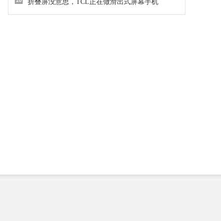
10
折叠屏没意思，TCL正在做滑出式屏幕手机