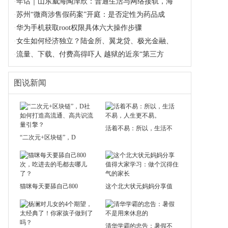
·
年话｜山东威海陶泽欣：普通生活与网络接轨，海
·
苏州“微商涉售假药案”开庭：是否定性为药品成
·
华为手机获取root权限具体六大操作步骤
·
女生如何经济独立？陆金所、翼龙贷、极光金融、
·
流量、下载、付费高得吓人 越狱的近亲“第三方
图说新闻
活着不易：所以，生活不
“二次元+区块链”，D
猫咪每天要舔自己800
这个北大状元妈妈分享值
清华学霸的忠告：暑假不