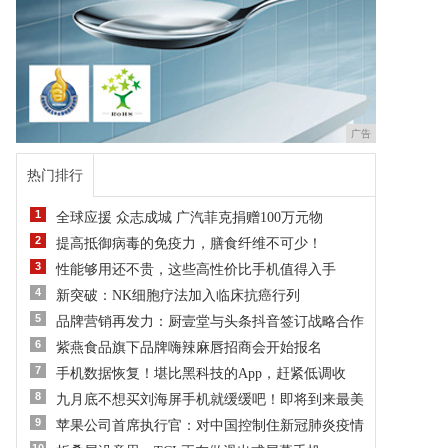
广告
热门排行
1
全球应援 众志成城 广汽菲克捐赠100万元物
2
提高抵御病毒的免疫力，膳食纤维不可少！
3
性能够用还不贵，这些高性价比手机值得入手
4
新突破：NK细胞疗法加入临床抗癌行列
5
品牌营销再发力：厨壹堂与头条抖音签订战略合作
6
紫燕食品旗下品牌嗨辣麻唇招商会开始报名
7
手机数据恢复！堪比黑科技的App，赶紧低调收
8
九月底不想买刘海屏手机就缓缓吧！即将到来最美
9
苹果公司首席执行官：对中国控制住新冠肺炎疫情