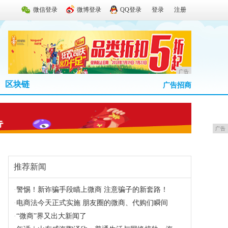
微信登录
微博登录
QQ登录
登录
注册
广告
区块链
广告招商
广告
推荐新闻
·
警惕！新诈骗手段瞄上微商 注意骗子的新套路！
·
电商法今天正式实施 朋友圈的微商、代购们瞬间
·
“微商”界又出大新闻了