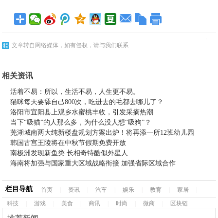
文章转自网络媒体，如有侵权，请与我们联系
相关资讯
活着不易：所以，生活不易，人生更不易。
猫咪每天要舔自己800次，吃进去的毛都去哪儿了？
洛阳市宜阳县上观乡水蜜桃丰收，引发采摘热潮
当下“吸猫”的人那么多，为什么没人想“吸狗”？
芜湖城南两大纯新楼盘规划方案出炉！将再添一所12班幼儿园
韩国古宫王陵将在中秋节假期免费开放
南极洲发现新鱼类 长相奇特酷似外星人
海南将加强与国家重大区域战略衔接 加强省际区域合作
栏目导航
首页
|
资讯
|
汽车
|
娱乐
|
教育
|
家居
|
科技
|
游戏
|
美食
|
商讯
|
时尚
|
微商
|
区块链