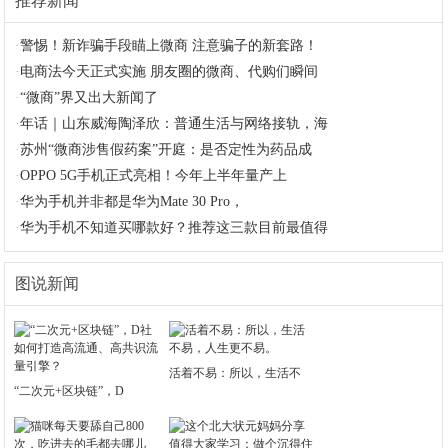
推荐新闻
·
警惕！新诈骗手段瞄上微商 注意骗子的新套路！
·
电商法今天正式实施 朋友圈的微商、代购们瞬间
·
“微商”界又出大新闻了
·
年话｜山东威海陶泽欣：普通生活与网络接轨，海
·
苏州“微商涉售假药案”开庭：是否定性为药品成
·
OPPO 5G手机正式亮相！今年上半年量产上
·
华为手机并非都是华为Mate 30 Pro，
·
华为手机不知道买哪款好？推荐这三款目前最值得
图说新闻
活着不易：所以，生活不
“二次元+区块链”，D