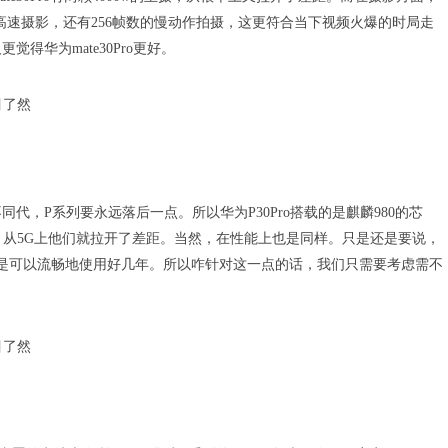
0帧数的高速摄影，还有256帧数的慢动作拍摄，这更符合当下视频火爆的时局走
华为mate30Pro更好。
，P系列要永远落后一点。所以华为P30Pro搭载的是麒麟980的芯
的芯片，从5G上他们就拉开了差距。当然，在性能上也是同样。只是还是要说，
也是可以流畅地使用好几年。所以咋针对这一点的话，我们只需要考虑需不