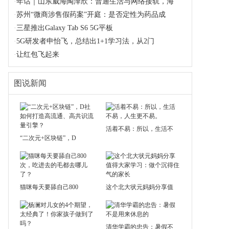
·
年话｜山东威海陶泽欣：普通生活与网络接轨，海
·
苏州“微商涉售假药案”开庭：是否定性为药品成
·
三星推出Galaxy Tab S6 5G平板
·
5G研发者申怡飞，总结出1+1学习法，从2门
·
让红包飞起来
图说新闻
活着不易：所以，生活不
“二次元+区块链”，D
猫咪每天要舔自己800
这个北大状元妈妈分享值
清华学霸的忠告：暑假不