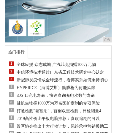
广告
热门排行
1
全球应援 众志成城 广汽菲克捐赠100万元物
2
中信环境技术通过广东省工程技术研究中心认定
3
新冠肺炎疫情成全球流行，看博实乐如何秉持初心
4
HYPERICE（海博艾斯）筋膜枪为何能风靡
5
iOS 13充电寿命，快速查询充电次数与寿命
6
健帆生物捐1000万为万名医护定制的专项保险
7
打通检测“堰塞湖”，首创双重检测，日检测量4
8
2019高性价比平板电脑推荐：喜欢追剧的可以
9
景区协会推出十大行动计划，绿维承担营销援助工