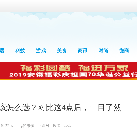
居
科技
游戏
美食
商讯
时尚
微商
0Pro该怎么选？对比这4点后，一目了然
阅读：1535
0:27:57
来源：互联网