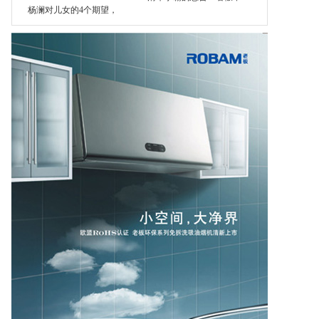
杨澜对儿女的4个期望，