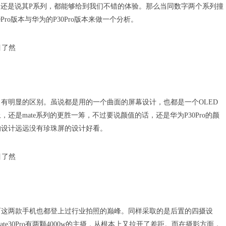
列，还是说其P系列，都能够给到我们不错的体验。那么当同数字两个系列撞
ro版本与华为的P30Pro版本来做一个分析。
有明显的区别。虽说都是用的一个曲面的屏幕设计，也都是一个OLED
是mate系列的更胜一筹，不过要说颜值的话，还是华为P30Pro的颜
的设计远远没有珍珠屏的设计好看。
而这两款手机也都登上过行业拍照的巅峰。同样采取的是后置的四摄设
te30Pro有两颗4000w的主摄，从根本上又拉开了差距。而在摄影方面，