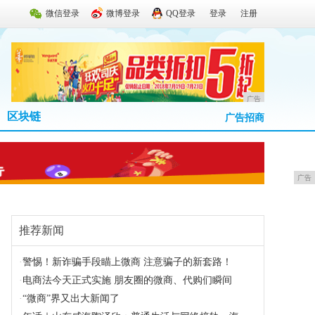
微信登录
微博登录
QQ登录
登录
注册
广告
区块链
广告招商
广告
推荐新闻
·
警惕！新诈骗手段瞄上微商 注意骗子的新套路！
·
电商法今天正式实施 朋友圈的微商、代购们瞬间
·
“微商”界又出大新闻了