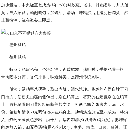
加少量油，中火烧至七成热(约175℃)时放葱、姜末，炸出香味，加入蟹
黄，烹入绍酒，颠翻调匀，加酱油、清汤、味精沸后用湿淀粉勾芡，淋
上葱椒油，浇在海参上即成。
德州扒鸡
德州扒鸡
特点：鸡皮光亮，色泽红润，肉质肥嫩，热吃时，手提鸡骨一抖，
骨肉随即分离，香气扑鼻，味道鲜美，是德州传统风味。
做法：活鸡宰杀褪毛，取出内脏，清水洗净。将鸡的左翅自脖下刀
口插入，使翅尖由嘴内侧伸出，别在鸡背上；将鸡的右翅也别在在鸡背
上。再把腿骨用刀背轻轻砸断并起交叉，将两爪塞入鸡腹内，晾干水
份。饴糖加清水50克调匀地抹在鸡身上。炒锅烧热加油至八成热，将鸡
入油炸药至金黄色捞出，沥干油。锅内加清水(以淹没鸡为度)，把炸好
的鸡放入锅，加五香药料(用布包扎好)，生姜、精盐、口蘑、酱油。旺