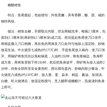
糖醋鲤鱼
特点：鱼尾翅起，色如琥珀，外焦里嫩，具有香酥，酸、甜、咸的
独特风味。
做法：鲤鱼去鳞，开膛取出内脏，挖去两鳃洗净，每隔2.5厘米，先
直剖(1.5厘米深)再斜剖(2.5厘米深)成刀花。然后提起鱼尾使刀口张开，
将精盐撒入刀口稍腌，再在鱼的周身及刀口处均匀地抹上湿淀粉。炒锅
放花生油。中火烧至七成热(约175℃)时，手提鱼尾放入锅内，使刀口张
开。用锅铲将鱼托住以免粘锅底，入油炸2分钟，将鱼推锅边，鱼身即
成方形，再将鱼背朝下炸2分钟，然后把鱼身放平，用铲将头按入油炸2
分钟，待鱼全部炸至呈金黄色时，捞出摆在盘内。炒锅内留少量油，中
火烧至六成热(约150℃)时，放入葱、姜、蒜末、精盐、酱油、加清汤、
白糖、旺火烧沸后，放湿淀粉搅匀，烹入醋即成糖醋汁，迅速浇到鱼身
上即可。