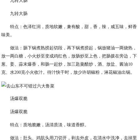
九转大肠
九转大肠
特点：色泽红润，质地软嫩，兼有酸，甜，香，辣，咸五味，鲜香
味美。
做法：肠下锅煮熟捞起切段，再下锅煮捞起，锅放猪油一两烧热，
放一两白糖，小火炒至变成鸡红色，放肠炒至上色，把肠拨在旁边，下
葱、姜、蒜末爆香，和肠一起炒，加三匙羹醋炒，酒、放盐、酱油10
克、水200克小火收汁。待汁快干时，放少许胡椒粉，淋花椒油出锅。
汤爆双脆
汤爆双脆
特点：质地脆嫩，汤清质淡，味道香醇。
做法：肚头、鸡肮头用刀切开，剥去外皮，在清水中洗净，去掉里