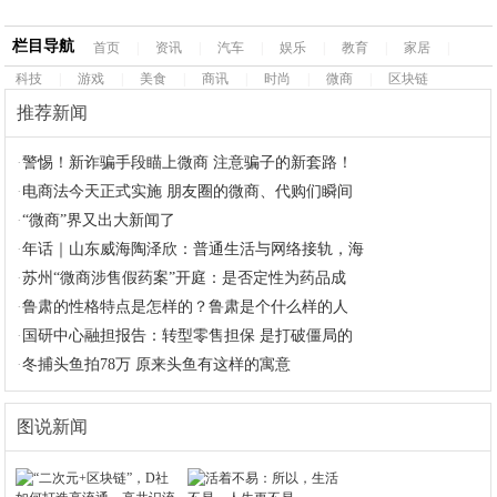
栏目导航
首页
|
资讯
|
汽车
|
娱乐
|
教育
|
家居
|
科技
|
游戏
|
美食
|
商讯
|
时尚
|
微商
|
区块链
推荐新闻
·
警惕！新诈骗手段瞄上微商 注意骗子的新套路！
·
电商法今天正式实施 朋友圈的微商、代购们瞬间
·
“微商”界又出大新闻了
·
年话｜山东威海陶泽欣：普通生活与网络接轨，海
·
苏州“微商涉售假药案”开庭：是否定性为药品成
·
鲁肃的性格特点是怎样的？鲁肃是个什么样的人
·
国研中心融担报告：转型零售担保 是打破僵局的
·
冬捕头鱼拍78万 原来头鱼有这样的寓意
图说新闻