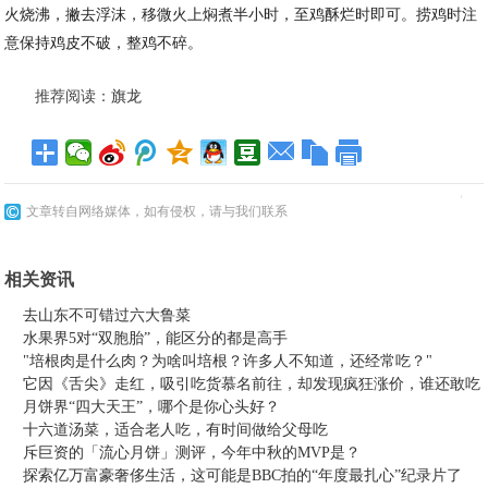
火烧沸，撇去浮沫，移微火上焖煮半小时，至鸡酥烂时即可。捞鸡时注
意保持鸡皮不破，整鸡不碎。
推荐阅读：
旗龙
文章转自网络媒体，如有侵权，请与我们联系
相关资讯
去山东不可错过六大鲁菜
水果界5对“双胞胎”，能区分的都是高手
"培根肉是什么肉？为啥叫培根？许多人不知道，还经常吃？"
它因《舌尖》走红，吸引吃货慕名前往，却发现疯狂涨价，谁还敢吃
月饼界“四大天王”，哪个是你心头好？
十六道汤菜，适合老人吃，有时间做给父母吃
斥巨资的「流心月饼」测评，今年中秋的MVP是？
探索亿万富豪奢侈生活，这可能是BBC拍的“年度最扎心”纪录片了