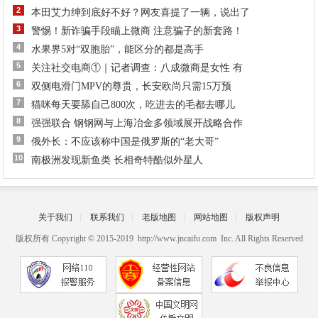
2
本田艾力绅到底好不好？网友喜提了一辆，说出了
3
警惕！新诈骗手段瞄上微商 注意骗子的新套路！
4
水果界5对“双胞胎”，能区分的都是高手
5
关注社交电商①｜记者调查：八成微商是女性 有
6
双侧电滑门MPV的尊贵，长安欧尚只需15万预
7
猫咪每天要舔自己800次，吃进去的毛都去哪儿
8
强强联合 钢钢网与上海冶金多领域展开战略合作
9
俄外长：不应该称中国是俄罗斯的“老大哥”
10
南极洲发现新鱼类 长相奇特酷似外星人
关于我们
|
联系我们
|
老版地图
|
网站地图
|
版权声明
版权所有 Copyright © 2015-2019 http://www.jncaifu.com Inc. All Rights Reserved