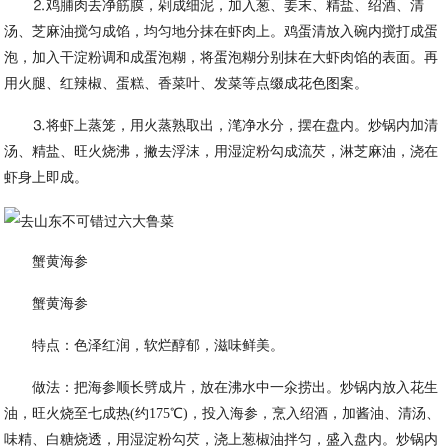
⒉鸡脯肉去净筋膜，剁成细泥，加入葱、姜末、精盐、绍酒、清
汤、芝麻油搅匀成馅，均匀地分抹在虾肉上。鸡蛋清放入碗内搅打成蛋
泡，加入干淀粉调和成蛋泡糊，将蛋泡糊分别抹在大虾肉馅的表面。再
用火腿、红辣椒、蛋糕、香菜叶、发菜等点缀成花色图案。
⒊将虾上蒸笼，用火蒸熟取出，滗净水分，摆在盘内。炒锅内加清
汤、精盐、旺火烧沸，撇去浮沫，用湿淀粉勾成流芡，淋芝麻油，浇在
虾身上即成。
蟹黄海参
蟹黄海参
特点：色泽红润，软烂醇郁，滋味鲜美。
做法：把海参顺长劈成片，放在沸水中一氽捞出。炒锅内放入花生
油，旺火烧至七成热(约175℃)，投入海参，烹入绍酒，加酱油、清汤、
味精、白糖烧透，用湿淀粉勾芡，浇上葱椒油拌匀，盛入盘内。炒锅内