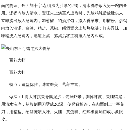
面的筋杂、外面刻十字花刀(深为肚厚的2/3)，清水洗净放入另一碗内备
用。汤锅内放入清水，置旺火上烧至八成热时，先放鸡肫后放肚头末，
立即捞出放入汤碗内，加葱椒、绍酒拌匀，撒入香菜末、胡椒粉。炒锅
内放入清汤、酱油、精盐、葱椒、绍酒置火上加热烧沸；打去浮沫，加
味精浇入汤碗内，迅速上桌，落桌后将主料推入汤内即成。
百花大虾
百花大虾
特点：造型优雅，味道鲜美，营养丰富。
做法：1.将大虾挑去脊筋泥沙，去掉虾米，剥掉虾皮，去腿留尾，
用清水洗净，从腹剖用刀劈成2/3深、使脊背相连，在肉面剖上十字花
刀，用精盐、绍酒腌渍入味。火腿、黄蛋糕、红辣椒皮均切成小象眼
皮。