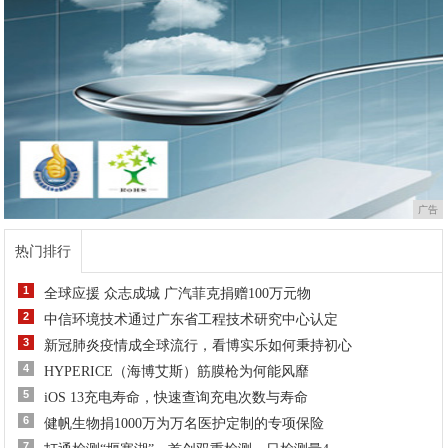
广告
热门排行
1
全球应援 众志成城 广汽菲克捐赠100万元物
2
中信环境技术通过广东省工程技术研究中心认定
3
新冠肺炎疫情成全球流行，看博实乐如何秉持初心
4
HYPERICE（海博艾斯）筋膜枪为何能风靡
5
iOS 13充电寿命，快速查询充电次数与寿命
6
健帆生物捐1000万为万名医护定制的专项保险
7