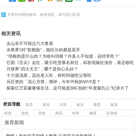
文章转自网络媒体，如有侵权，请与我们联系
相关资讯
去山东不可错过六大鲁菜
水果界5对“双胞胎”，能区分的都是高手
"培根肉是什么肉？为啥叫培根？许多人不知道，还经常吃？"
它因《舌尖》走红，吸引吃货慕名前往，却发现疯狂涨价，谁还敢吃
月饼界“四大天王”，哪个是你心头好？
十六道汤菜，适合老人吃，有时间做给父母吃
斥巨资的「流心月饼」测评，今年中秋的MVP是？
探索亿万富豪奢侈生活，这可能是BBC拍的“年度最扎心”纪录片了
栏目导航
首页
|
资讯
|
汽车
|
娱乐
|
教育
|
家居
|
科技
|
游戏
|
美食
|
商讯
|
时尚
|
微商
|
区块链
推荐新闻