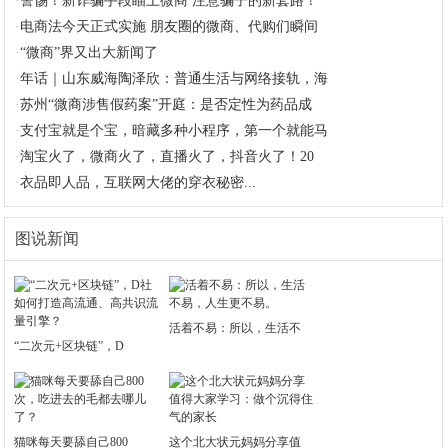
·
警惕！新诈骗手段瞄上微商 注意骗子的新套路！
·
电商法今天正式实施 朋友圈的微商、代购们瞬间
·
“微商”界又出大新闻了
·
年话｜山东威海陶泽欣：普通生活与网络接轨，海
·
苏州“微商涉售假药案”开庭：是否定性为药品成
·
支付宝就是个宝，暗藏多种小程序，第一个就能马
·
淘宝火了，微商火了，直播火了，抖音火了！20
·
衣品即人品，互联网大佬的穿衣秘密...
图说新闻
活着不易：所以，生活不
“二次元+区块链”，D
猫咪每天要舔自己800
这个北大状元妈妈分享值