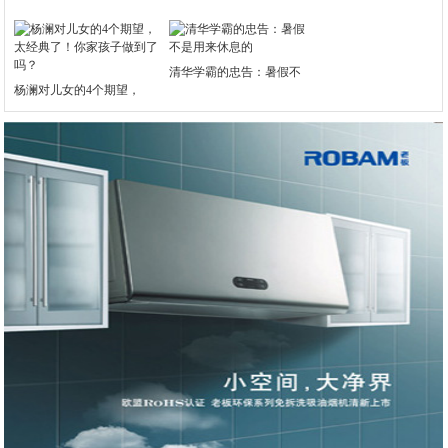
清华学霸的忠告：暑假不
杨澜对儿女的4个期望，