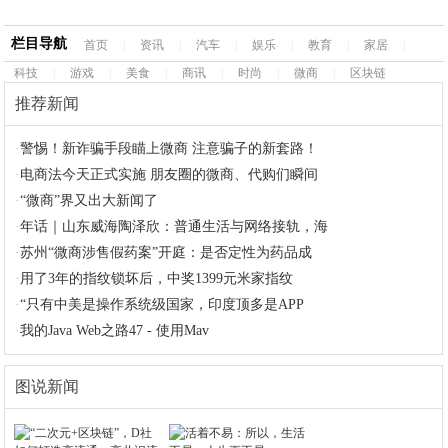
栏目导航
首页
|
资讯
|
汽车
|
娱乐
|
教育
|
家居
|
科技
|
游戏
|
美食
|
商讯
|
时尚
|
微商
|
区块链
推荐新闻
·
警惕！新诈骗手段瞄上微商 注意骗子的新套路！
·
电商法今天正式实施 朋友圈的微商、代购们瞬间
·
“微商”界又出大新闻了
·
年话｜山东威海陶泽欣：普通生活与网络接轨，海
·
苏州“微商涉售假药案”开庭：是否定性为药品成
·
用了3年的指纹锁坏后，中奖1399元米家指纹
·
“只有中美是操作系统级国家，印度顶多是APP
·
我的Java Web之路47 - 使用Mav
图说新闻