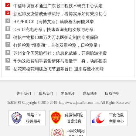
2
中信环境技术通过广东省工程技术研究中心认定
3
新冠肺炎疫情成全球流行，看博实乐如何秉持初心
4
HYPERICE（海博艾斯）筋膜枪为何能风靡
5
iOS 13充电寿命，快速查询充电次数与寿命
6
健帆生物捐1000万为万名医护定制的专项保险
7
打通检测“堰塞湖”，首创双重检测，日检测量4
8
苏州文化国际旅行社：信息化赋能，开启旅游消费
9
华为这款智能手表集情怀与质量于一身，功能很实
10
拈花湾樱花蝴蝶放飞节启幕首日 迎来客流小高峰
关于我们
|
联系我们
|
老版地图
|
网站地图
|
版权声明
版权所有 Copyright © 2015-2019 http://www.jncaifu.com Inc. All Rights Reserved