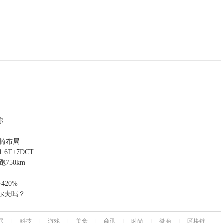
你
座椅布局
T+7DCT
750km
420%
尔夫吗？
居
|
科技
|
游戏
|
美食
|
商讯
|
时尚
|
微商
|
区块链