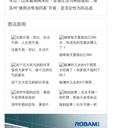
·
年话｜山东威海陶泽欣：普通生活与网络接轨，海
·
苏州“微商涉售假药案”开庭：是否定性为药品成
图说新闻
活着不易：所以，生活不
猫咪每天要舔自己800
这个北大状元妈妈分享值
杨澜对儿女的4个期望，
清华学霸的忠告：暑假不
辣妈故事｜出生手握一把