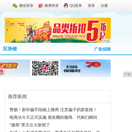
微信登录
微博登录
QQ登录
登录
注册
广告
区块链
广告招商
广告
推荐新闻
·
警惕！新诈骗手段瞄上微商 注意骗子的新套路！
·
电商法今天正式实施 朋友圈的微商、代购们瞬间
·
“微商”界又出大新闻了