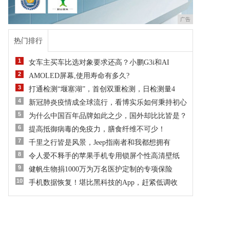
广告
热门排行
1
女车主买车比选对象要求还高？小鹏G3i和AI
2
AMOLED屏幕,使用寿命有多久?
3
打通检测“堰塞湖”，首创双重检测，日检测量4
4
新冠肺炎疫情成全球流行，看博实乐如何秉持初心
5
为什么中国百年品牌如此之少，国外却比比皆是？
6
提高抵御病毒的免疫力，膳食纤维不可少！
7
千里之行皆是风景，Jeep指南者和我都想拥有
8
令人爱不释手的苹果手机专用锁屏个性高清壁纸
9
健帆生物捐1000万为万名医护定制的专项保险
10
手机数据恢复！堪比黑科技的App，赶紧低调收