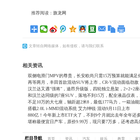
推荐阅读：
旗龙网
文章转自网络媒体，如有侵权，请与我们联系
相关资讯
双侧电滑门MPV的尊贵，长安欧尚只需15万预算就能满足
再等两月，丰田首款混动SUV将上市，CR-V混动面临劲敌
汉兰达又遇“强将”，途昂升级版，四轮独立悬架，2+2+2
和汉兰达同级的7座SUV，落地不到15万，配全液晶仪表，1.6
不足10万的大七座，轴距超2米8，最低177马力，一箱油能跑
搭载2.0L i-MMD混动系统 艾力绅锐·混动9月11日上市
880亿！今年新上市ETF火了，不到9个月就比去年全年还多
堪称最便宜日产车，原价9.99万，现只要7万多，还考虑高
栏目导航
首页
|
资讯
|
汽车
|
娱乐
|
教育
|
家