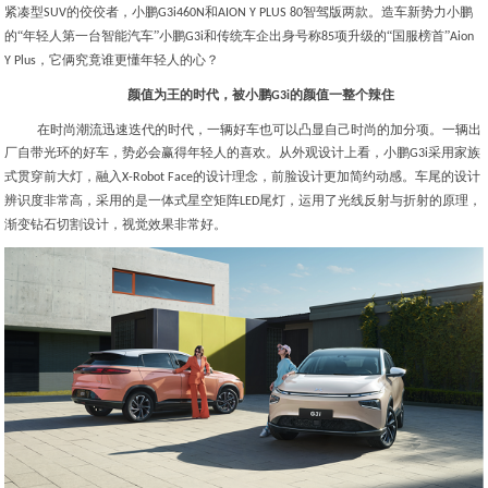
紧凑型
的佼佼者，小鹏
和
智驾版两款。造车新势力小鹏
SUV
G3i460N
AION Y PLUS 80
的“年轻人第一台智能汽车”小鹏
和传统车企出身号称
项升级的“国服榜首”
G3i
85
Aion
，它俩究竟谁更懂年轻人的心？
Y Plus
颜值为王的时代，被小鹏
的颜值一整个辣住
G3i
在时尚潮流迅速迭代的时代，一辆好车也可以凸显自己时尚的加分项。一辆出
厂自带光环的好车，势必会赢得年轻人的喜欢。从外观设计上看，小鹏
采用家族
G3i
式贯穿前大灯，融入
的设计理念，前脸设计更加简约动感。车尾的设计
X-Robot Face
辨识度非常高，采用的是一体式星空矩阵
尾灯，运用了光线反射与折射的原理，
LED
渐变钻石切割设计，视觉效果非常好。