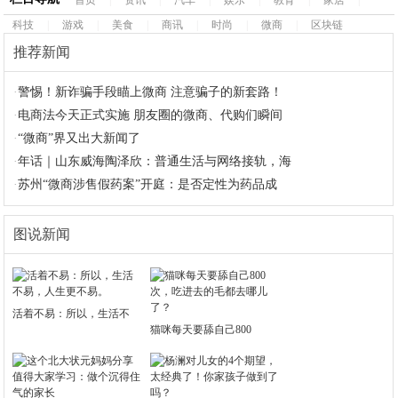
首页
|
资讯
|
汽车
|
娱乐
|
教育
|
家居
|
科技
|
游戏
|
美食
|
商讯
|
时尚
|
微商
|
区块链
推荐新闻
·
警惕！新诈骗手段瞄上微商 注意骗子的新套路！
·
电商法今天正式实施 朋友圈的微商、代购们瞬间
·
“微商”界又出大新闻了
·
年话｜山东威海陶泽欣：普通生活与网络接轨，海
·
苏州“微商涉售假药案”开庭：是否定性为药品成
图说新闻
活着不易：所以，生活不
猫咪每天要舔自己800