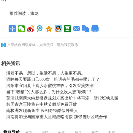
推荐阅读：
旗龙
文章转自网络媒体，如有侵权，请与我们联系
相关资讯
活着不易：所以，生活不易，人生更不易。
猫咪每天要舔自己800次，吃进去的毛都去哪儿了？
洛阳市宜阳县上观乡水蜜桃丰收，引发采摘热潮
当下“吸猫”的人那么多，为什么没人想“吸狗”？
芜湖城南两大纯新楼盘规划方案出炉！将再添一所12班幼儿园
韩国古宫王陵将在中秋节假期免费开放
南极洲发现新鱼类 长相奇特酷似外星人
海南将加强与国家重大区域战略衔接 加强省际区域合作
栏目导航