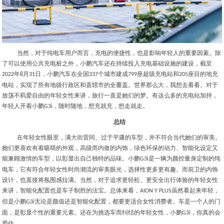
当然，对于纯电车用户而言，充电的便捷性，也是影响年轻人的重要因素。除
了可以使用公共充电桩之外，小鹏汽车还在持续投入充电基础设施的建设，截至
年
月
日，小鹏汽车在全国
个城市建成
座超级充电站和
座目的地充
2022
8
31
337
799
205
电站，实现了所有地级行政区和直辖市的全覆盖。世界那么大，我想去看看。对于
放荡不羁爱自由的年轻女性来讲，旅行一直是她们的梦。有这么多的充电站加持，
年轻人开着小鹏
，随时随地，想充就充，想走就走。
G3i
总结
在年轻女性眼里，满大街雷同、过于平庸的车型，并不符合当代她们的审美。
她们更喜欢有着吸睛的外观，高级而内敛的内饰，绿色环保的动力、智能化设定又
能兼顾激情的车型，以彰显出自己独特的品味。小鹏
是一辆为颜控量身定制的纯
G3i
电车，它有符合年轻女性时尚潮流的审美眼光，选择性更多更有趣。而前卫的内饰
设计，也直接将氛围感拉满。当然，对于追求更轻松、更安全出行体验的年轻女性
来讲，智能化配置也是车子制胜的法宝。总体来看，
虽然看起来年轻，
AION Y PLUS
但是小鹏
无论是颜值还是智能化配置，都要更适合女性消费者。车是一个人的门
G3i
面，是彰显个性的重要元素。还在为挑选车而纠结的年轻女性，小鹏
，你真的会
G3i
爱住