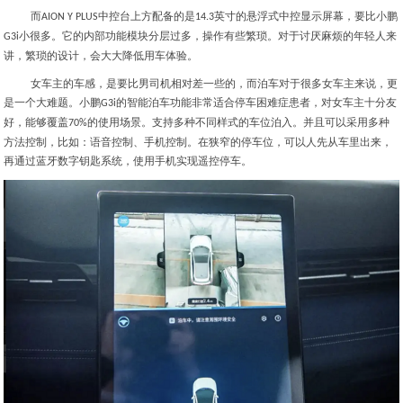
而
中控台上方配备的是
英寸的悬浮式中控显示屏幕，要比小鹏
AION Y PLUS
14.3
小很多。它的内部功能模块分层过多，操作有些繁琐。对于讨厌麻烦的年轻人来
G3i
讲，繁琐的设计，会大大降低用车体验。
女车主的车感，是要比男司机相对差一些的，而泊车对于很多女车主来说，更
是一个大难题。小鹏
的智能泊车功能非常适合停车困难症患者，对女车主十分友
G3i
好，能够覆盖
的使用场景。支持多种不同样式的车位泊入。并且可以采用多种
70%
方法控制，比如：语音控制、手机控制。在狭窄的停车位，可以人先从车里出来，
再通过蓝牙数字钥匙系统，使用手机实现遥控停车。