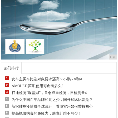
广告
热门排行
1
女车主买车比选对象要求还高？小鹏G3i和AI
2
AMOLED屏幕,使用寿命有多久?
3
打通检测“堰塞湖”，首创双重检测，日检测量4
4
为什么中国百年品牌如此之少，国外却比比皆是？
5
新冠肺炎疫情成全球流行，看博实乐如何秉持初心
6
提高抵御病毒的免疫力，膳食纤维不可少！