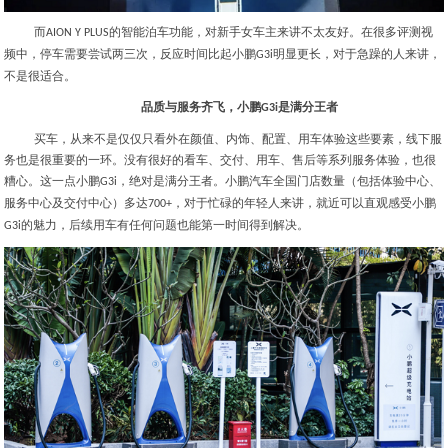
而
的智能泊车功能，对新手女车主来讲不太友好。在很多评测视
AION Y PLUS
频中，停车需要尝试两三次，反应时间比起小鹏
明显更长，对于急躁的人来讲，
G3i
不是很适合。
品质与服务齐飞，小鹏
是满分王者
G3i
买车，从来不是仅仅只看外在颜值、内饰、配置、用车体验这些要素，线下服
务也是很重要的一环。没有很好的看车、交付、用车、售后等系列服务体验，也很
糟心。这一点小鹏
，绝对是满分王者。小鹏汽车全国门店数量（包括体验中心、
G3i
服务中心及交付中心）多达
，对于忙碌的年轻人来讲，就近可以直观感受小鹏
700+
的魅力，后续用车有任何问题也能第一时间得到解决。
G3i