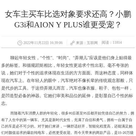
女车主买车比选对象要求还高？小鹏
G3i和AION Y PLUS谁更受宠？
阅读：11814
2022年11月22日 16:39:06
来源：互联网
聊起年轻女性，
“个性”、“时尚”、“弄潮儿”应该是他们身上贴得最
多的标签。和循规蹈矩相比，年轻女性更追求个性出彩。毫不夸张的
说，她们对于个性的追求体现在生活的方方面面。而这种态度，同样体
现在汽车上。在年轻人的眼中，汽车绝对不像长辈的传统观念那般，只
是代步的工具。于这些弄潮儿而言，汽车也像衣服、鞋子、包包一样，
是凹造型必备的神器。它她们审美和品位的延伸，是彰显自己个性的标
志。
而随着汽车消费人群的年轻化，很多
后甚至
后都开始凭借自己的努力，拥
90
95
有了人生中的第一辆车。尤其是新时代女性，充满了自信和勇气，拥有一台属于自
己的车是必不可少的。对于她们来讲，一辆舒适好开，智能化程度高，还能满足她
们对颜值追求的爆款纯电车，必然更受欢迎。而今天带来的两款产品，是
万级
15-20