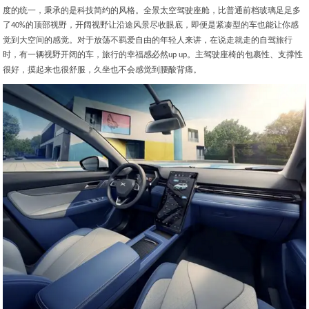
度的统一，秉承的是科技简约的风格。全景太空驾驶座舱，比普通前档玻璃足足多
了
的顶部视野，开阔视野让沿途风景尽收眼底，即便是紧凑型的车也能让你感
40%
觉到大空间的感觉。对于放荡不羁爱自由的年轻人来讲，在说走就走的自驾旅行
时，有一辆视野开阔的车，旅行的幸福感必然
。主驾驶座椅的包裹性、支撑性
up up
很好，摸起来也很舒服，久坐也不会感觉到腰酸背痛。