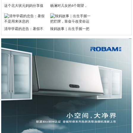
这个北大状元妈妈分享值
杨澜对儿女的4个期望，
清华学霸的忠告：暑假不
辣妈故事｜出生手握一把