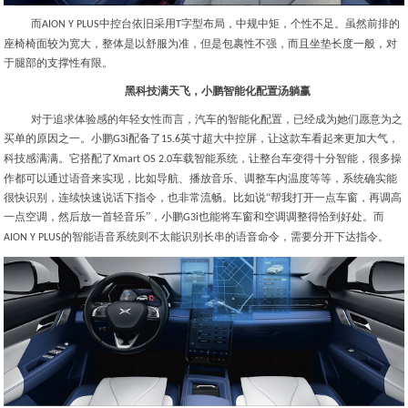
而
中控台依旧采用
字型布局，中规中矩，个性不足。虽然前排的
AION Y PLUS
T
座椅椅面较为宽大，整体是以舒服为准，但是包裹性不强，而且坐垫长度一般，对
于腿部的支撑性有限。
黑科技满天飞，小鹏智能化配置汤躺赢
对于追求体验感的年轻女性而言，汽车的智能化配置，已经成为她们愿意为之
买单的原因之一。小鹏
配备了
英寸超大中控屏，让这款车看起来更加大气，
G3i
15.6
科技感满满。它搭配了
车载智能系统，让整台车变得十分智能，很多操
Xmart OS 2.0
作都可以通过语音来实现，比如导航、播放音乐、调整车内温度等等，系统确实能
很快识别，连续快速说话下指令，也非常流畅。比如说“帮我打开一点车窗，再调高
一点空调，然后放一首轻音乐”，小鹏
也能将车窗和空调调整得恰到好处。而
G3i
的智能语音系统则不太能识别长串的语音命令，需要分开下达指令。
AION Y PLUS