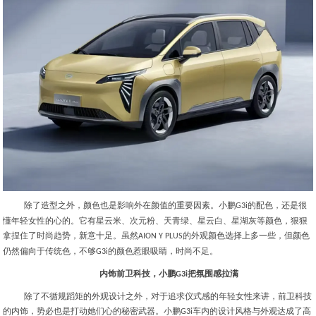
除了造型之外，颜色也是影响外在颜值的重要因素。小鹏
的配色，还是很
G3i
懂年轻女性的心的。它有星云米、次元粉、天青绿、星云白、星湖灰等颜色，狠狠
拿捏住了时尚趋势，新意十足。虽然
的外观颜色选择上多一些，但颜色
AION Y PLUS
仍然偏向于传统色，不够
的颜色惹眼吸睛，时尚不足。
G3i
内饰前卫科技，小鹏
把氛围感拉满
G3i
除了不循规蹈矩的外观设计之外，对于追求仪式感的年轻女性来讲，前卫科技
的内饰，势必也是打动她们心的秘密武器。小鹏
车内的设计风格与外观达成了高
G3i