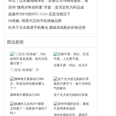
·
年话｜山东威海陶泽欣：普通生活与网络接轨，海
·
苏州“微商涉售假药案”开庭：是否定性为药品成
·
超越华为P20的HTC U12+还是没能活下
·
Hi维修--明星代言的手机维修品牌
·
红米千元全面屏手机曝光 颜值高续航好价格还便
图说新闻
活着不易：所以，生活不
“二次元+区块链”，D
猫咪每天要舔自己800
这个北大状元妈妈分享值
清华学霸的忠告：暑假不