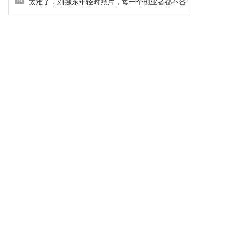
10
太难了，刘强东年轻时照片，每一个创业者都不容