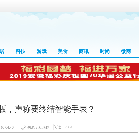
居
科技
游戏
美食
商讯
时尚
微商
板，声称要终结智能手表？
阅读：2034
0:04:46
来源：互联网