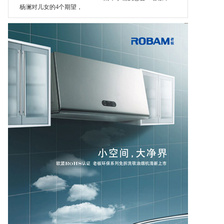
杨澜对儿女的4个期望，