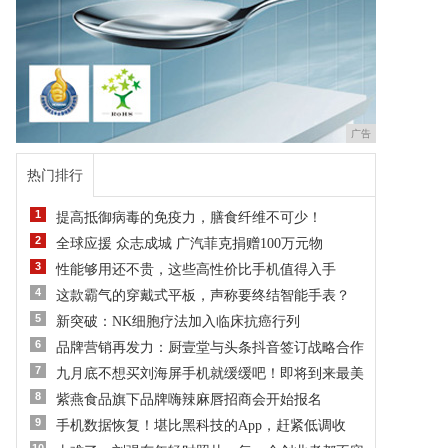
广告
热门排行
1
提高抵御病毒的免疫力，膳食纤维不可少！
2
全球应援 众志成城 广汽菲克捐赠100万元物
3
性能够用还不贵，这些高性价比手机值得入手
4
这款霸气的穿戴式平板，声称要终结智能手表？
5
新突破：NK细胞疗法加入临床抗癌行列
6
品牌营销再发力：厨壹堂与头条抖音签订战略合作
7
九月底不想买刘海屏手机就缓缓吧！即将到来最美
8
紫燕食品旗下品牌嗨辣麻唇招商会开始报名
9
手机数据恢复！堪比黑科技的App，赶紧低调收