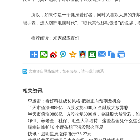
所以，如果你是一个健身爱好者，同时又喜欢大屏的穿戴
能手表，进入腕部电脑时代”、“取代其他移动设备”的说辞，
推荐阅读：
米家感应夜灯
文章转自网络媒体，如有侵权，请与我们联系
相关资讯
李迅雷：看好科技成长风格 把握正向预期差机会
半天市值涨9888亿！A股收复3000点 金融股大放异彩
半天市值涨9888亿！A股收复3000点，金融股大放异彩，
QFII、养老金、社保、汇金大举增持！这些基金凭什么这
瑞幸错峰扩张 小鹿茶想下沉没那么容易
快讯：启明星辰涨停 报于35.27元