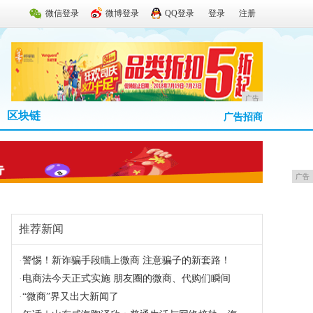
微信登录
微博登录
QQ登录
登录
注册
广告
区块链
广告招商
广告
推荐新闻
·
警惕！新诈骗手段瞄上微商 注意骗子的新套路！
·
电商法今天正式实施 朋友圈的微商、代购们瞬间
·
“微商”界又出大新闻了