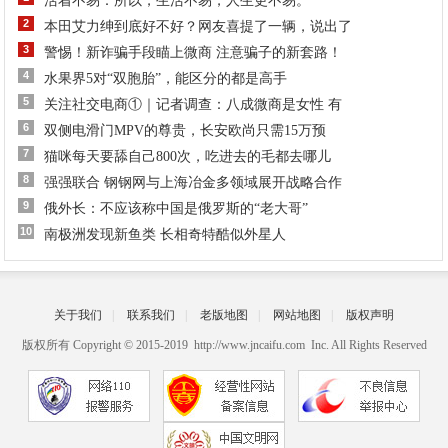
活着不易：所以，生活不易，人生更不易。
2
本田艾力绅到底好不好？网友喜提了一辆，说出了
3
警惕！新诈骗手段瞄上微商 注意骗子的新套路！
4
水果界5对“双胞胎”，能区分的都是高手
5
关注社交电商①｜记者调查：八成微商是女性 有
6
双侧电滑门MPV的尊贵，长安欧尚只需15万预
7
猫咪每天要舔自己800次，吃进去的毛都去哪儿
8
强强联合 钢钢网与上海冶金多领域展开战略合作
9
俄外长：不应该称中国是俄罗斯的“老大哥”
10
南极洲发现新鱼类 长相奇特酷似外星人
关于我们
|
联系我们
|
老版地图
|
网站地图
|
版权声明
版权所有 Copyright © 2015-2019 http://www.jncaifu.com Inc. All Rights Reserved