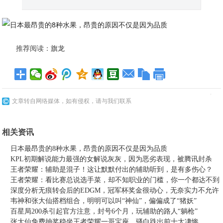
推荐阅读：
旗龙
文章转自网络媒体，如有侵权，请与我们联系
相关资讯
日本最昂贵的8种水果，昂贵的原因不仅是因为品质
KPL初期解说能力最强的女解说灰灰，因为恶劣表现，被腾讯封杀
王者荣耀：辅助是混子！这让默默付出的辅助听到，是有多伤心？
王者荣耀：看比赛总说选手菜，却不知职业的门槛，你一个都达不到
深度分析无痕转会后的EDGM，冠军杯奖金很动心，无奈实力不允许
韦神和张大仙搭档组合，明明可以叫“神仙”，偏偏成了“猪妖”
百星局200杀引起官方注意，封号6个月，玩辅助的路人“躺枪”
张大仙免费抽奖稳坐王者荣耀一哥宝座，骚白跌出前十太凄惨