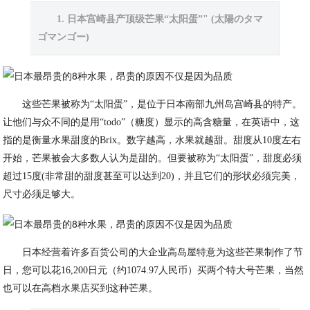
1. 日本宫崎县产顶级芒果“太阳蛋”" (太陽のタマ
ゴマンゴー)
这些芒果被称为“太阳蛋”，是位于日本南部九州岛宫崎县的特产。
让他们与众不同的是用“todo”（糖度）显示的高含糖量，在英语中，这
指的是衡量水果甜度的Brix。数字越高，水果就越甜。甜度从10度左右
开始，芒果被会大多数人认为是甜的。但要被称为“太阳蛋”，甜度必须
超过15度(非常甜的甜度甚至可以达到20)，并且它们的形状必须完美，
尺寸必须足够大。
日本经营着许多百货公司的大企业高岛屋特意为这些芒果制作了节
日，您可以花16,200日元（约1074.97人民币）买两个特大号芒果，当然
也可以在高档水果店买到这种芒果。