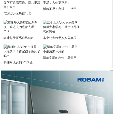
活着不易：所以，生活不
“二次元+区块链”，D
猫咪每天要舔自己800
这个北大状元妈妈分享值
清华学霸的忠告：暑假不
杨澜对儿女的4个期望，