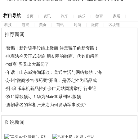
栏目导航
首页
|
资讯
|
汽车
|
娱乐
|
教育
|
家居
|
科技
|
游戏
|
美食
|
商讯
|
时尚
|
微商
|
区块链
推荐新闻
·
警惕！新诈骗手段瞄上微商 注意骗子的新套路！
·
电商法今天正式实施 朋友圈的微商、代购们瞬间
·
“微商”界又出大新闻了
·
年话｜山东威海陶泽欣：普通生活与网络接轨，海
·
苏州“微商涉售假药案”开庭：是否定性为药品成
·
抖8音乐车机新品推介会广元站圆满举行 行业迎
·
双11爆款预订！华为Mate30系列5G版预
·
唐朝著名的宰相张柬之为何发动军事政变?
图说新闻