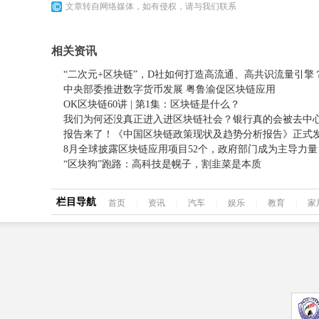
文章转自网络媒体，如有侵权，请与我们联系
相关资讯
“二次元+区块链”，D社如何打造高流通、高共识流量引擎
中央部委推进数字货币发展 粤鲁渝促区块链应用
OK区块链60讲 | 第1集：区块链是什么？
我们为何还没真正进入进区块链社会？银行真的会被去中
报告来了！《中国区块链政策现状及趋势分析报告》正式
8月全球披露区块链应用项目52个，政府部门成为主导力量
“区块狗”跑路：高科技是幌子，割韭菜是本质
栏目导航
首页
|
资讯
|
汽车
|
娱乐
|
教育
|
家