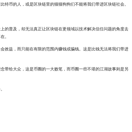
近比特币的人，或是区块链里的猫猫狗狗们不能将我们带进区块链社会。
念上的普及，却无法真正让区块链在更领域以技术解决信任问题的角度去
不在。
社会效益，而只能在有限的范围内赚钱或骗钱。这是比钱无法将我们带进
理念带给大众，这是币圈的一大败笔，而币圈一些不堪的江湖故事则是另
会。