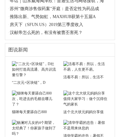
·
年话｜山东威海陶泽欣：普通生活与网络接轨，海
·
苏州“微商涉售假药案”开庭：是否定性为药品成
·
推陈出新、气势如虹，MAXHUB获第十五届A
·
房天下（SFUN.US）2019第三季度收入
·
汉献帝怎么死的，有没有被曹丕害死？
图说新闻
活着不易：所以，生活不
“二次元+区块链”，D
猫咪每天要舔自己800
这个北大状元妈妈分享值
清华学霸的忠告：暑假不