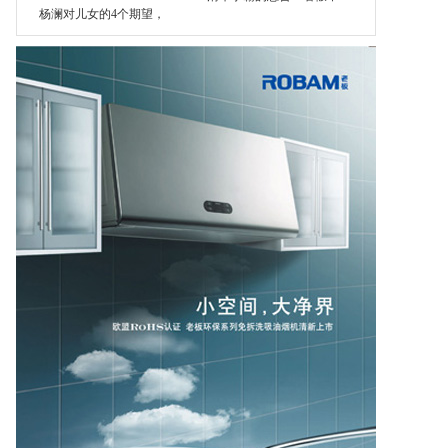
杨澜对儿女的4个期望，