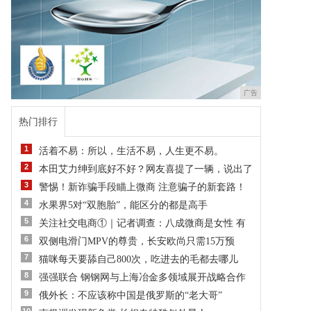
广告
热门排行
1
活着不易：所以，生活不易，人生更不易。
2
本田艾力绅到底好不好？网友喜提了一辆，说出了
3
警惕！新诈骗手段瞄上微商 注意骗子的新套路！
4
水果界5对“双胞胎”，能区分的都是高手
5
关注社交电商①｜记者调查：八成微商是女性 有
6
双侧电滑门MPV的尊贵，长安欧尚只需15万预
7
猫咪每天要舔自己800次，吃进去的毛都去哪儿
8
强强联合 钢钢网与上海冶金多领域展开战略合作
9
俄外长：不应该称中国是俄罗斯的“老大哥”