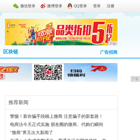
微信登录
微博登录
QQ登录
登录
注册
广告
区块链
广告招商
广告
推荐新闻
·
警惕！新诈骗手段瞄上微商 注意骗子的新套路！
·
电商法今天正式实施 朋友圈的微商、代购们瞬间
·
“微商”界又出大新闻了