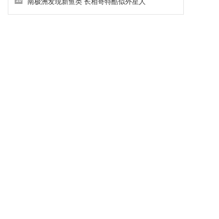
10
南极洲发现新鱼类 长相奇特酷似外星人